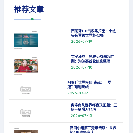
推荐文章
西班牙1-0击败乌拉圭：小组
头名晋级世界杯32强
2026-07-19
克罗地亚世界杯32强赛程回
顾：淘汰赛首轮信息整理
2026-07-18
阿根廷世界杯J组表现：卫冕
冠军顺利出线
2026-07-14
佛得角队世界杯表现回顾：三
场平局闯入32强
2026-07-13
韩国小组第三无缘晋级：世界
杯A组结果确认