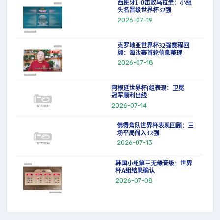
西班牙1-0击败乌拉圭：小组
头名晋级世界杯32强
2026-07-19
克罗地亚世界杯32强赛程回
顾：淘汰赛首轮信息整理
2026-07-18
阿根廷世界杯J组表现：卫冕
冠军顺利出线
2026-07-14
佛得角队世界杯表现回顾：三
场平局闯入32强
2026-07-13
韩国小组第三无缘晋级：世界
杯A组结果确认
2026-07-08