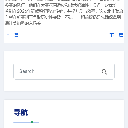
参赛的队伍，他们在大赛氛围适应和战术纪律性上具备一定优势。
若能在2026年延续稳健防守传统，并提升反击效率，这支北非劲旅
有望在新赛制下争取历史性突破。不过，一切前提仍是先确保拿到
通往美加墨的入场券。
上一篇
下一篇
导航