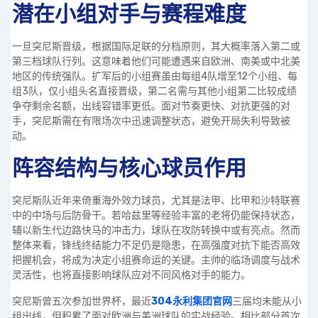
潜在小组对手与赛程难度
一旦突尼斯晋级，根据国际足联的分档原则，其大概率落入第二或
第三档球队行列。这意味着他们可能遭遇来自欧洲、南美或中北美
地区的传统强队。扩军后的小组赛虽由每组4队增至12个小组、每
组3队，仅小组头名直接晋级，第二名需与其他小组第二比较成绩
争夺剩余名额，出线容错率更低。面对节奏更快、对抗更强的对
手，突尼斯需在有限场次中迅速调整状态，避免开局失利导致被
动。
阵容结构与核心球员作用
突尼斯队近年来倚重海外效力球员，尤其是法甲、比甲和沙特联赛
中的中场与后防骨干。若哈兹里等经验丰富的老将仍能保持状态，
辅以新生代边路快马的冲击力，球队在攻防转换中或有亮点。然而
整体来看，锋线终结能力不足仍是隐患，在高强度对抗下能否高效
把握机会，将成为决定小组赛命运的关键。主帅的临场调度与战术
灵活性，也将直接影响球队应对不同风格对手的能力。
突尼斯曾五次参加世界杯，最近
304永利集团官网
三届均未能从小
组出线，但积累了面对欧洲与美洲球队的实战经验。相比部分首次