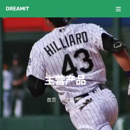
主营产品
首页
主营产品