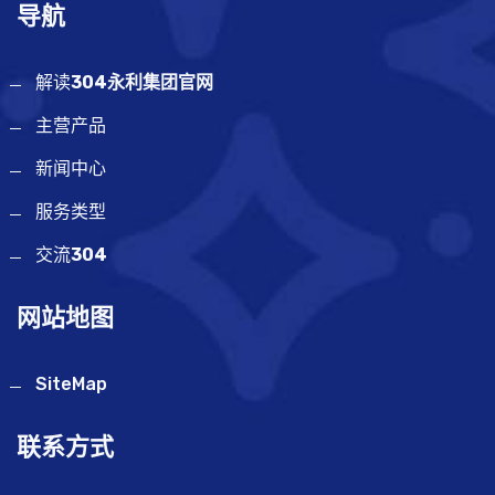
导航
解读
304永利集团官网
主营产品
新闻中心
服务类型
交流
304
网站地图
SiteMap
联系方式