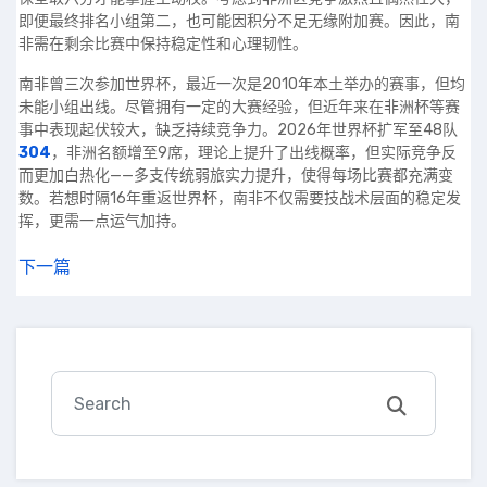
即便最终排名小组第二，也可能因积分不足无缘附加赛。因此，南
非需在剩余比赛中保持稳定性和心理韧性。
南非曾三次参加世界杯，最近一次是2010年本土举办的赛事，但均
未能小组出线。尽管拥有一定的大赛经验，但近年来在非洲杯等赛
事中表现起伏较大，缺乏持续竞争力。2026年世界杯扩军至48队
304
，非洲名额增至9席，理论上提升了出线概率，但实际竞争反
而更加白热化——多支传统弱旅实力提升，使得每场比赛都充满变
数。若想时隔16年重返世界杯，南非不仅需要技战术层面的稳定发
挥，更需一点运气加持。
下一篇