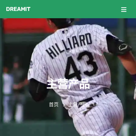
主营产品
首页
主营产品