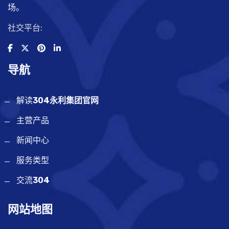
场。
社交平台:
导航
解读
304永利集团官网
主营产品
新闻中心
服务类型
交流
304
网站地图