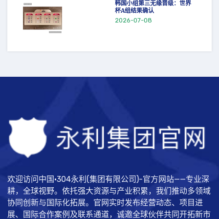
韩国小组第三无缘晋级：世界
杯A组结果确认
2026-07-08
欢迎访问中国·304永利(集团有限公司)-官方网站——专业深
耕，全球视野。依托强大资源与产业积累，我们推动多领域
协同创新与国际化拓展。官网实时发布经营动态、项目进
展、国际合作案例及联系通道，诚邀全球伙伴共同开拓新市