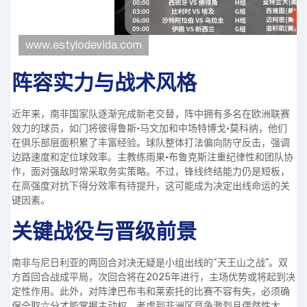
阵容实力与战术风格
近年来，南非国家队逐渐完成新老交替，阵中拥有多名在欧洲联赛
效力的球员，如门将彼得鲁斯·马文加和中场特博戈·莫科纳，他们
在俱乐部层面积累了丰富经验。球队整体打法偏向防守反击，强调
边路速度和定位球效率。主教练雨果·布鲁克斯注重纪律性和团队协
作，面对强敌时常采取务实策略。不过，锋线终结能力仍是短板，
在高强度对抗下得分效率有待提升，这可能成为决定出线命运的关
键因素。
关键战役与晋级前景
南非与尼日利亚的两回合对决无疑是小组出线的“天王山之战”。双
方首回合战成平局，次回合将在2025年进行，主场优势或将起到决
定性作用。此外，对阵津巴布韦和莱索托的比赛不容有失，必须确
保全取六分才能掌握主动权。考虑到非洲区竞争激烈且偶然性大，