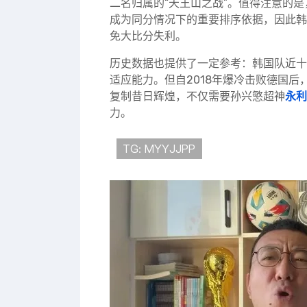
二名归属的“天王山之战”。值得注意的
成为同分情况下的重要排序依据，因此韩
免大比分失利。
历史数据也提供了一定参考：韩国队近十
适应能力。但自2018年爆冷击败德国
复制昔日辉煌，不仅需要孙兴慜超神
永利
力。