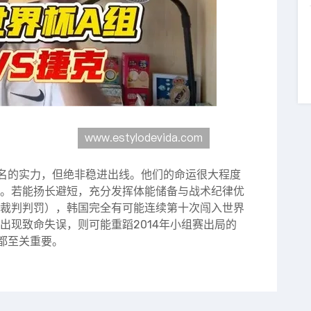
名的实力，但绝非稳进出线。他们的命运很大程度
。若能扬长避短，充分发挥体能储备与战术纪律优
裁判判罚），韩国完全有可能连续第十次闯入世界
出现致命失误，则可能重蹈2014年小组赛出局的
都至关重要。