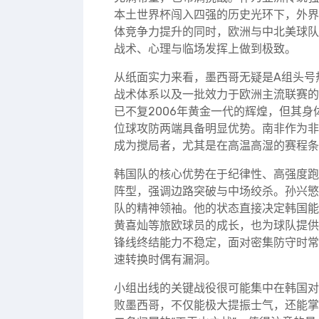
本土世界杯闯入四强的历史光环下，外界
体竞争力提升的同时，欧洲与中北美球队
战术、心理与临场发挥上做到极致。
从纸面实力来看，墨西哥无疑是A组头号
战术体系以及一批效力于欧洲主流联赛的
已不复2006年黄金一代的辉煌，但其
位球攻防两端具备明显优势。南非作为非
成为搅局者，尤其是在高温高湿的赛程条
韩国队的核心优势在于纪律性、高强度跑动与
阵型，强调边路突破与中场绞杀。孙兴慜
队的精神领袖。他的状态直接决定韩国能
黄喜灿等旅欧球员的成长，也为球队提供
锋线终结能力不稳定，面对密集防守时常
速转换时偶有漏洞。
小组出线的关键战役很可能集中在韩国对
败墨西哥，不仅能极大提振士气，还能掌