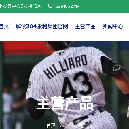
k服务中心3号楼12A
13281032719
首页
解读
304永利集团官网
主营产品
新闻中心
主营产品
首页
主营产品