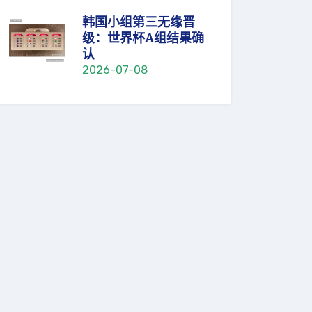
韩国小组第三无缘晋
级：世界杯A组结果确
认
2026-07-08