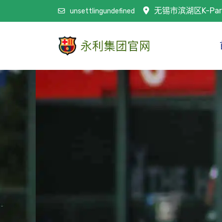
无锡市滨湖区K-Par
unsettlingundefined