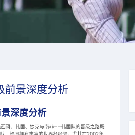
级前景深度分析
前景深度分析
墨西哥、韩国、捷克与南非——韩国队的晋级之路既
队，韩国拥有丰富的世界杯经验，尤其在2002年