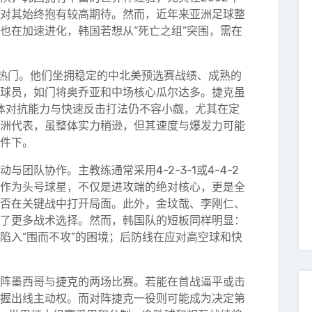
对其始终抱有较高期待。然而，近年来亚洲足球整
也在加速进化，韩国若想从“死亡之组”突围，需在
热门。他们坐拥稳定的中北美预选赛战绩、成熟的
球员，如门将奥乔亚和中场核心瓜尔达多。捷克虽
身体对抗能力与快速反击打法仍不容小觑，尤其在定
洲代表，虽整体实力稍逊，但其速度与爆发力可能
件下。
团队协作。主教练通常采用4-2-3-1或4-4-2
作为头号球星，不仅是进攻端的绝对核心，更是全
否在关键战中打开局面。此外，金玟哉、李刚仁、
了更多战术选择。然而，韩国队的短板同样明显：
陷入“围而不攻”的困境；后防线在应对高空球和快
阵墨西哥与捷克的两场比赛。若能在首战逼平或击
握出线主动权。而对阵捷克一役则可能成为决定第