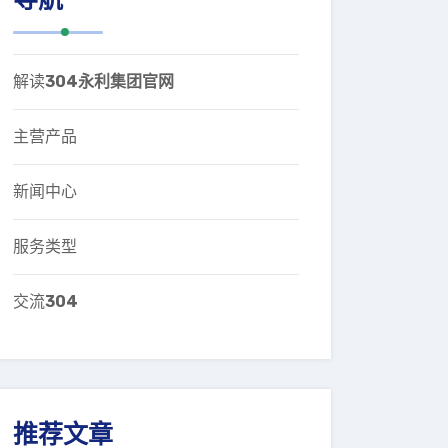
解读
304永利集团官网
主营产品
新闻中心
服务类型
交流
304
推荐文章