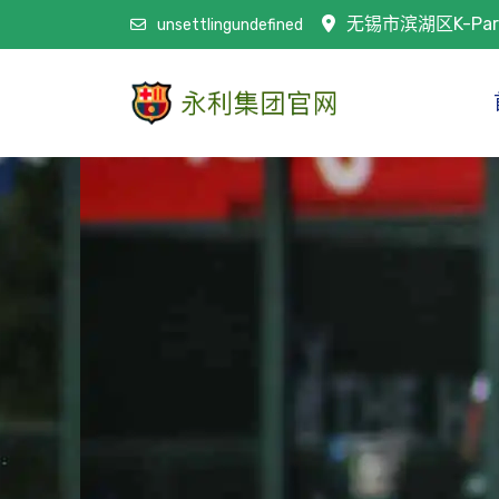
无锡市滨湖区K-Par
unsettlingundefined