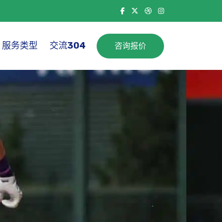
服务类型
交流
304
咨询报价