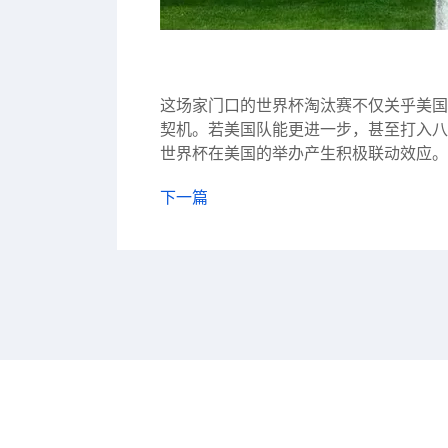
这场家门口的世界杯淘汰赛不仅关乎美国
契机。若美国队能更进一步，甚至打入八
世界杯在美国的举办产生积极联动效应。
下一篇