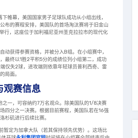
段落下帷幕，美国国家男子足球队成功从小组出线，
公布的赛程安排，美国队的首场淘汰赛将于旧金山
ium）举行，这座位于加利福尼亚州圣克拉拉市的现代化
自动获得参赛资格，并被分入B组。在小组赛中，
，最终以1胜2平积5分的成绩位列小组第二，成功
守端仅失2球，进攻端则依靠年轻球员普利西奇、雷
的局面。
与观赛信息
地之一，可容纳约7万名观众。除美国队的1/8决赛
场四分之一决赛。根据目前赛程，美国队若在16强
洛杉矶进行后续比赛。
目前暂定为加拿大队（若其保持领先优势）。这场比
具体开球
永利集团官网
时间将在小组赛全部结束后由