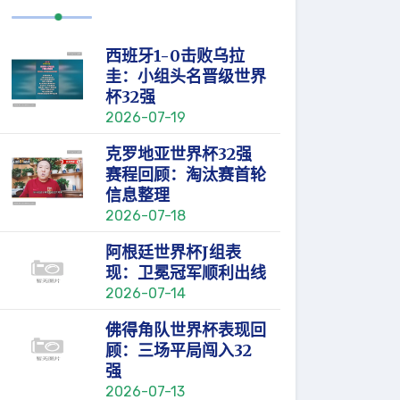
西班牙1-0击败乌拉
圭：小组头名晋级世界
杯32强
2026-07-19
克罗地亚世界杯32强
赛程回顾：淘汰赛首轮
信息整理
2026-07-18
阿根廷世界杯J组表
现：卫冕冠军顺利出线
2026-07-14
佛得角队世界杯表现回
顾：三场平局闯入32
强
2026-07-13