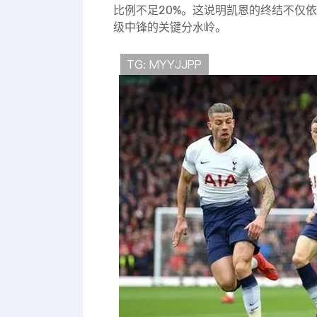
比例不足20%。这说明凯恩的终结不仅
级中锋的关键分水岭。