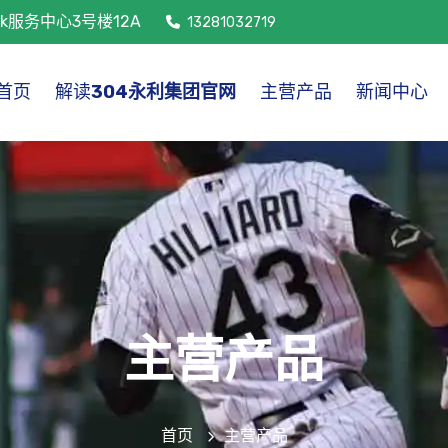
k服务中心3号楼12A
13281032719
首页
解读
304永利集团官网
主营产品
新闻中心
主营产品
首页
主营产品