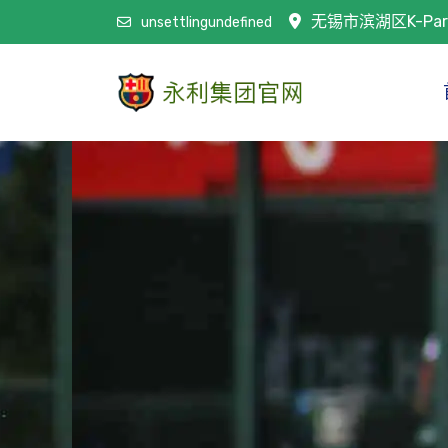
无锡市滨湖区K-Par
unsettlingundefined