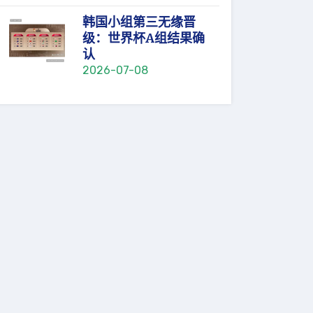
韩国小组第三无缘晋
级：世界杯A组结果确
认
2026-07-08