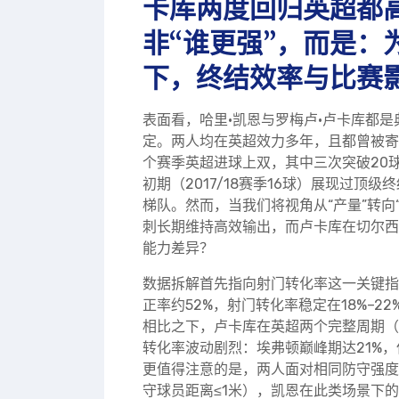
卡库两度回归英超都
非“谁更强”，而是：
下，终结效率与比赛
表面看，哈里·凯恩与罗梅卢·卢卡库都
定。两人均在英超效力多年，且都曾被寄予
个赛季英超进球上双，其中三次突破20球；
初期（2017/18赛季16球）展现过
梯队。然而，当我们将视角从“产量”转向
刺长期维持高效输出，而卢卡库在切尔西
能力差异？
数据拆解首先指向射门转化率这一关键指标
正率约52%，射门转化率稳定在18%–22
相比之下，卢卡库在英超两个完整周期（201
转化率波动剧烈：埃弗顿巅峰期达21%，
更值得注意的是，两人面对相同防守强度时
守球员距离≤1米），凯恩在此类场景下