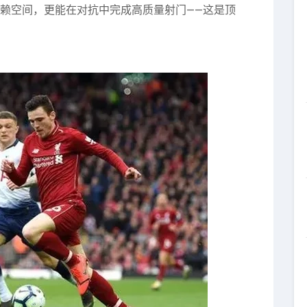
依赖空间，更能在对抗中完成高质量射门——这是顶