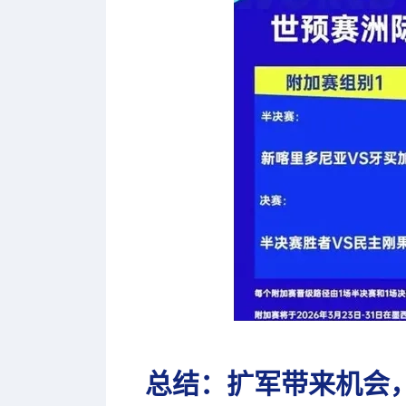
总结：扩军带来机会