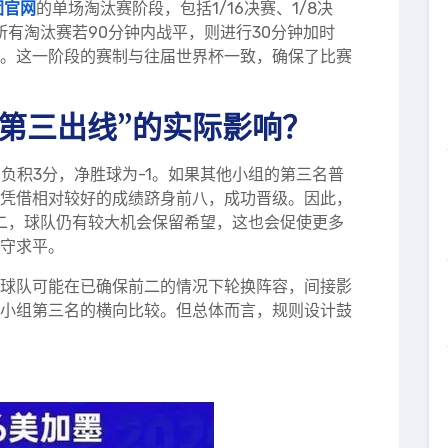
团官网
的单场淘汰赛阶段，包括1/16决赛、1/8决
所有淘汰赛若90分钟内战平，则进行30分钟加时
。这一阶段的赛制与往届世界杯一致，确保了比赛
第三出线”的实际影响？
负积3分，净胜球为-1。如果其他小组的第三名普
凭借相对较好的成绩跻身前八，成功晋级。因此，
前二，球队仍有较大机会保留希望，这也会促使更多
守求平。
球队可能在已确保前二的情况下轮换阵容，间接影
小组第三名的横向比较。但总体而言，规则设计鼓