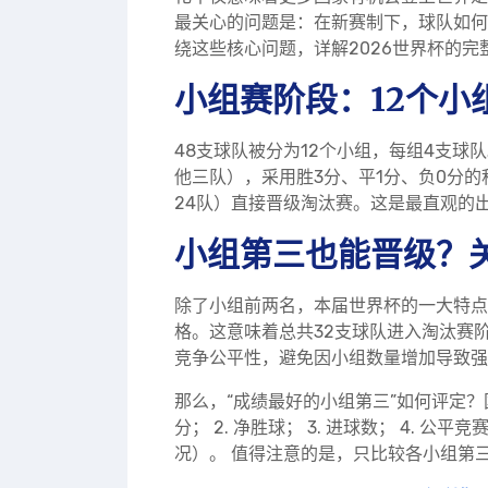
最关心的问题是：在新赛制下，球队如何
绕这些核心问题，详解2026世界杯的完
小组赛阶段：12个小
48支球队被分为12个小组，每组4支球
他三队），采用胜3分、平1分、负0分
24队）直接晋级淘汰赛。这是最直观的
小组第三也能晋级？关
除了小组前两名，本届世界杯的一大特点
格。这意味着总共32支球队进入淘汰赛阶段
竞争公平性，避免因小组数量增加导致强
那么，“成绩最好的小组第三”如何评定？
分； 2. 净胜球； 3. 进球数； 4. 
况）。 值得注意的是，只比较各小组第