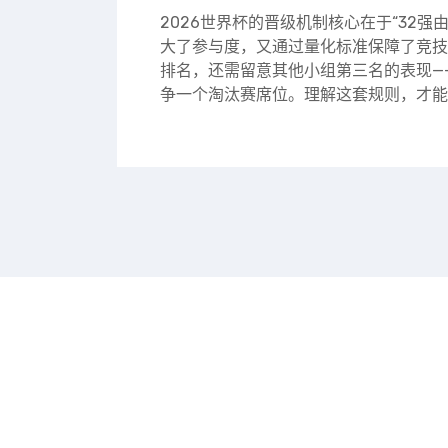
2026世界杯的晋级机制核心在于“32强
大了参与度，又通过量化标准保障了竞技
排名，还需留意其他小组第三名的表现—
争一个淘汰赛席位。理解这套规则，才能
导航