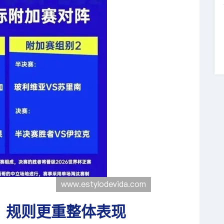
，规则更重整体表现