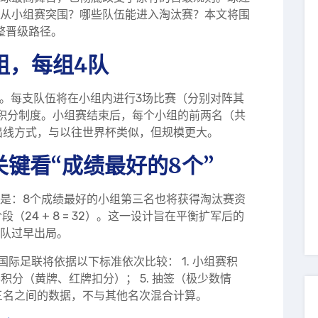
从小组赛突围？哪些队伍能进入淘汰赛？本文将围
整晋级路径。
组，每组4队
队。每支队伍将在小组内进行3场比赛（分别对阵其
的积分制度。小组赛结束后，每个小组的前两名（共
出线方式，与以往世界杯类似，但规模更大。
键看“成绩最好的8个”
是：8个成绩最好的小组第三名也将获得淘汰赛资
（24 + 8 = 32）。这一设计旨在平衡扩军后的
队过早出局。
国际足联将依据以下标准依次比较： 1. 小组赛积
公平竞赛积分（黄牌、红牌扣分）； 5. 抽签（极少数情
三名之间的数据，不与其他名次混合计算。