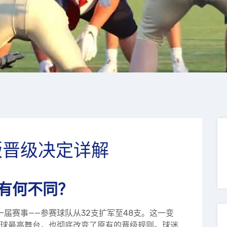
版晋级决定详解
制有何不同？
一届赛事——参赛球队从32支扩军至48支。这一变
球最高舞台，也彻底改变了原有的晋级规则。球迷