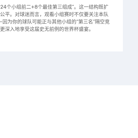
由24个小组前二+8个最佳第三组成”。这一结构既扩
公平。对球迷而言，观看小组赛时不仅要关注本队
—因为你的球队可能正与其他小组的“第三名”隔空竞
更深入地享受这届史无前例的世界杯盛宴。
网站地图