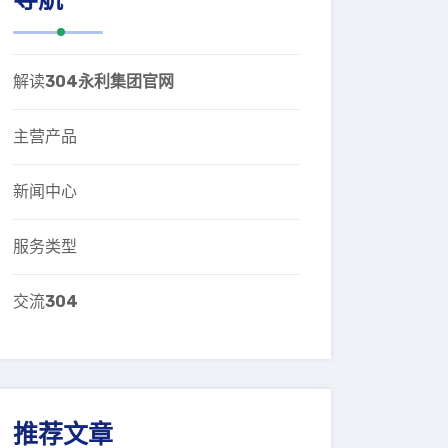
解读
304永利集团官网
主营产品
新闻中心
服务类型
交流
304
推荐文章