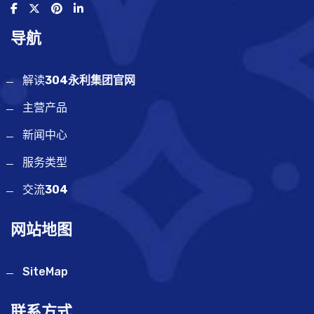
导航
解读
304永利集团官网
主营产品
新闻中心
服务类型
交流
304
网站地图
SiteMap
联系方式