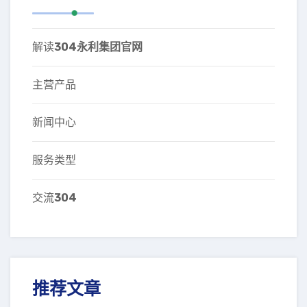
解读
304永利集团官网
主营产品
新闻中心
服务类型
交流
304
推荐文章