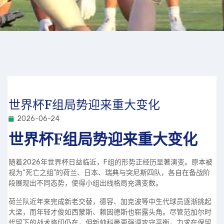
世界杯F组局势迎来重大变化
2026-06-24
世界杯F组局势迎来重大变化
随着2026年世界杯日益临近，F组的形势正经历显著演变。原本被
视为“死亡之组”的荷兰、日本、瑞典与突尼斯四队，各自在备战阶
段展现出不同态势，使得小组出线格局充满变数。
荷兰队近年来完成新老交替，德容、加克波等中生代球员逐渐挑起
大梁，而年轻才俊如西蒙斯、赖因德斯也崭露头角。尽管范加尔时
代留下的战术烙印仍在，但新帅科曼更强调攻守平衡，力求在保留