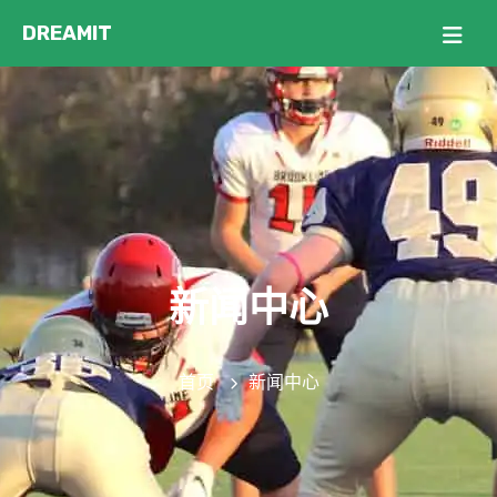
新闻中心
首页
新闻中心