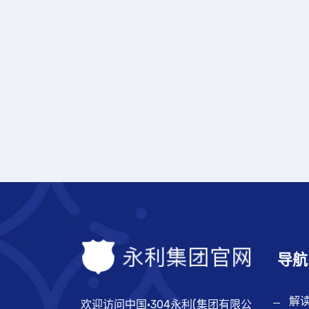
导航
解
欢迎访问中国·304永利(集团有限公