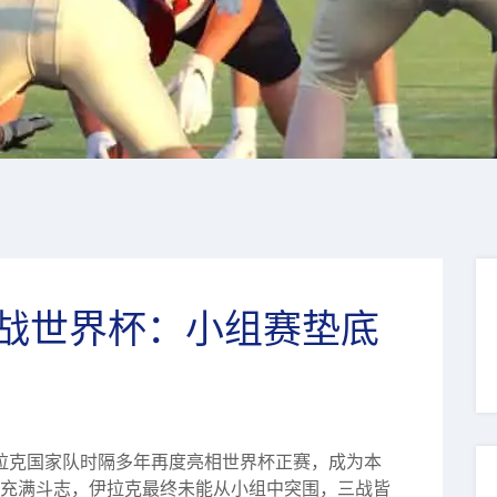
战世界杯：小组赛垫底
伊拉克国家队时隔多年再度亮相世界杯正赛，成为本
充满斗志，伊拉克最终未能从小组中突围，三战皆