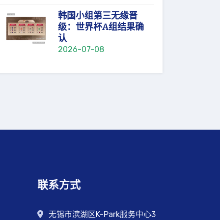
韩国小组第三无缘晋
级：世界杯A组结果确
认
2026-07-08
联系方式
无锡市滨湖区K-Park服务中心3