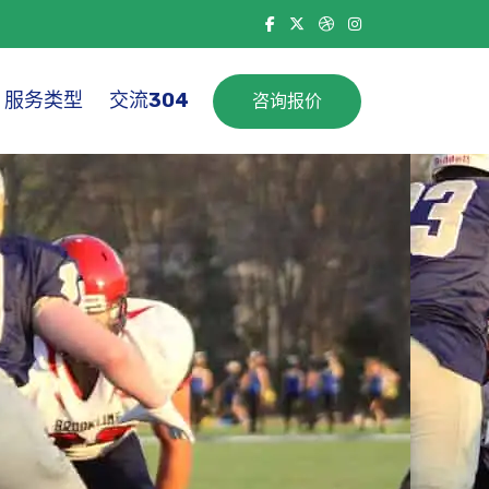
服务类型
交流
304
咨询报价