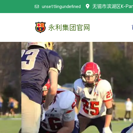
无锡市滨湖区K-Par
unsettlingundefined