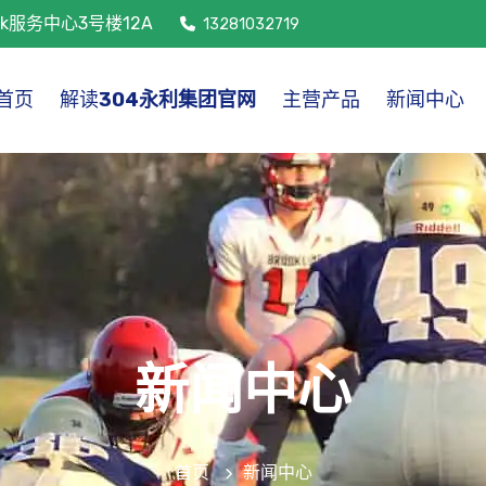
k服务中心3号楼12A
13281032719
首页
解读
304永利集团官网
主营产品
新闻中心
新闻中心
首页
新闻中心