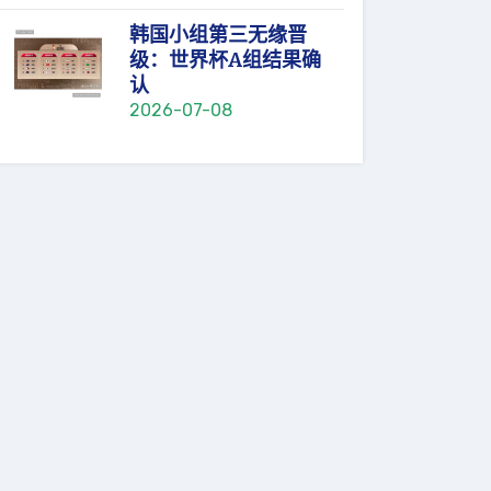
韩国小组第三无缘晋
级：世界杯A组结果确
认
2026-07-08