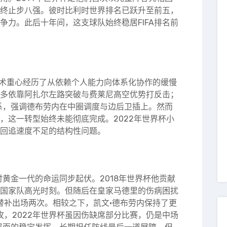
终止步八强。彼时比利时世界排名已跃升至前五，
争力。此后十年间，这支球队始终稳居FIFA排名前
的战术重心经历了从依赖个人能力向体系化协作的缓慢
多依靠阿扎尔左路突破与费莱尼高空优势打反击；
系，强调德布劳内在中圈调度与边后卫插上。然而
，这一转型始终未能彻底完成。2022年世界杯小
回追速度不足的结构性问题。
黄金一代的命运同步起伏。2018年世界杯他贡献
国家队高光时刻。但随后在皇家马德里的伤病困扰
仅替补出场两次。相较之下，凯文·德布劳内保持了更
攻，2022年世界杯虽因伤缺席部分比赛，仍是中场