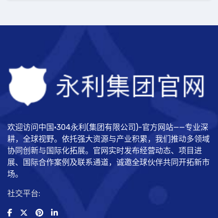
欢迎访问中国·304永利(集团有限公司)-官方网站——专业深
耕，全球视野。依托强大资源与产业积累，我们推动多领域
协同创新与国际化拓展。官网实时发布经营动态、项目进
展、国际合作案例及联系通道，诚邀全球伙伴共同开拓新市
场。
社交平台: