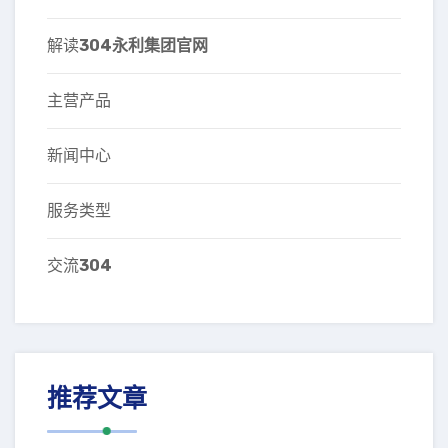
解读
304永利集团官网
主营产品
新闻中心
服务类型
交流
304
推荐文章