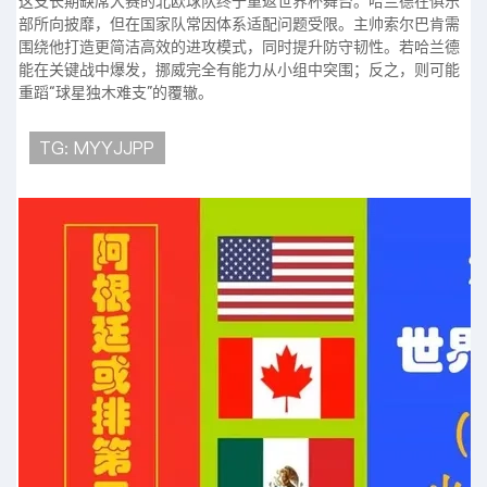
这支长期缺席大赛的北欧球队终于重返世界杯舞台。哈兰德在俱乐
部所向披靡，但在国家队常因体系适配问题受限。主帅索尔巴肯需
围绕他打造更简洁高效的进攻模式，同时提升防守韧性。若哈兰德
能在关键战中爆发，挪威完全有能力从小组中突围；反之，则可能
重蹈“球星独木难支”的覆辙。