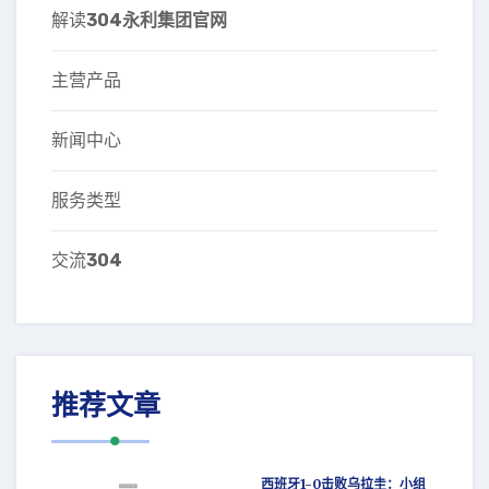
解读
304永利集团官网
主营产品
新闻中心
服务类型
交流
304
推荐文章
西班牙1-0击败乌拉圭：小组