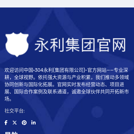
欢迎访问中国·304永利(集团有限公司)-官方网站——专业深
耕，全球视野。依托强大资源与产业积累，我们推动多领域
协同创新与国际化拓展。官网实时发布经营动态、项目进
展、国际合作案例及联系通道，诚邀全球伙伴共同开拓新市
场。
社交平台: