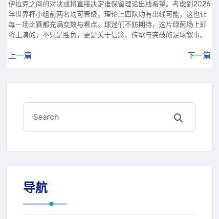
伊拉克之间的对决或将直接决定谁保留理论出线希望。考虑到2026
年世界杯小组前两名均可晋级，理论上四队均有出线可能，这也让
每一场比赛都充满变数与看点。球迷们不妨期待，这片绿茵场上即
将上演的，不只是胜负，更是关于信念、传承与突破的足球叙事。
上一篇
下一篇
导航